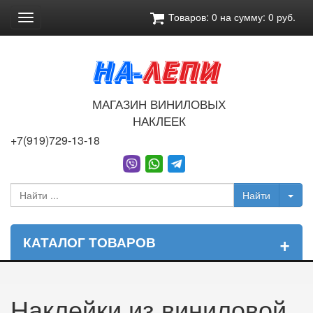
Товаров:
0
на сумму:
0
руб.
Toggle
navigation
МАГАЗИН ВИНИЛОВЫХ
НАКЛЕЕК
+7(919)729-13-18
+
КАТАЛОГ ТОВАРОВ
Наклейки из виниловой