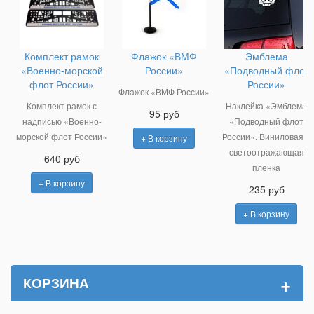
Комплект рамок
Флажок «ВМФ
Эмблема
«Военно-морской
России»
«Подводный флот
флот России»
России»
Флажок «ВМФ России»
Комплект рамок с
Наклейка «Эмблема
95 руб
надписью «Военно-
«Подводный флот
морской флот России»
России». Виниловая и
+ В корзину
светоотражающая
640 руб
пленка
+ В корзину
235 руб
+ В корзину
+
КОРЗИНА