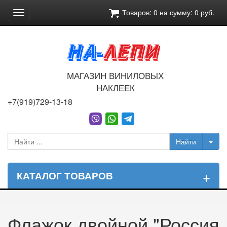
Товаров:
0
на сумму:
0
руб.
Toggle
navigation
МАГАЗИН ВИНИЛОВЫХ
НАКЛЕЕК
+7(919)729-13-18
+
КАТАЛОГ ТОВАРОВ
Флажок двойной "Россия