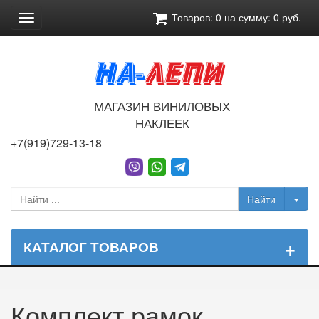
Товаров:
0
на сумму:
0
руб.
Toggle
navigation
МАГАЗИН ВИНИЛОВЫХ
НАКЛЕЕК
+7(919)729-13-18
+
КАТАЛОГ ТОВАРОВ
Комплект рамок