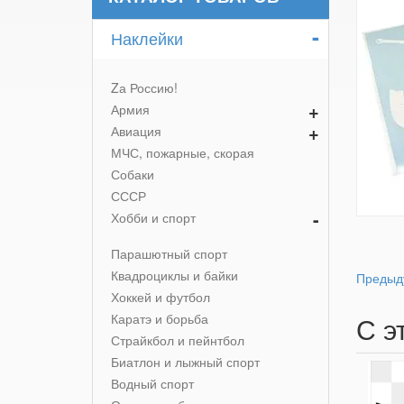
-
Наклейки
Zа Россию!
+
Армия
+
Авиация
МЧС, пожарные, скорая
Собаки
СССР
-
Хобби и спорт
Парашютный спорт
Квадроциклы и байки
Предыд
Хоккей и футбол
Каратэ и борьба
С э
Страйкбол и пейнтбол
Биатлон и лыжный спорт
Водный спорт