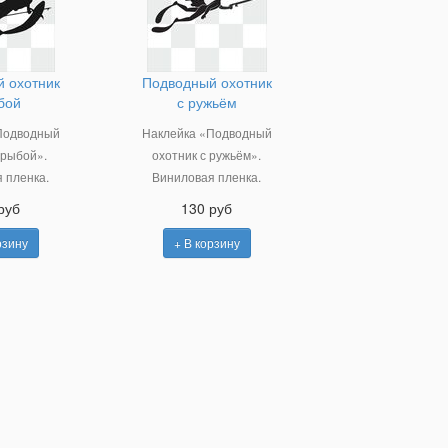
 охотник
Подводный охотник
бой
с ружьём
Подводный
Наклейка «Подводный
 рыбой».
охотник с ружьём».
 пленка.
Виниловая пленка.
руб
130 руб
рзину
+ В корзину