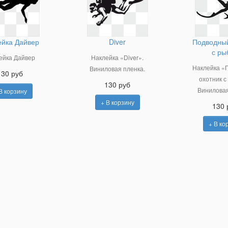
ейка Дайвер
Diver
Подводный
с ры
ейка Дайвер
Наклейка «Diver».
Наклейка «
Виниловая пленка.
130 руб
охотник с
130 руб
Виниловая
В корзину
+ В корзину
130 
+ В ко