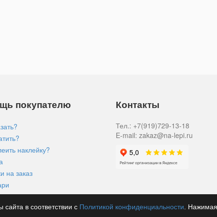
щь покупателю
Контакты
Тел.: +7(919)729-13-18
азать?
E-mail: zakaz@na-lepi.ru
атить?
леить наклейку?
а
и на заказ
ари
ы сайта в соответствии с
Политикой конфиденциальности
. Нажимая