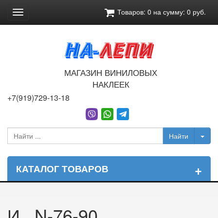
Товаров:
0
на сумму:
0
руб.
Toggle
navigation
МАГАЗИН ВИНИЛОВЫХ
НАКЛЕЕК
+7(919)729-13-18
+
КАТАЛОГ ТОВАРОВ
И...N-76-90