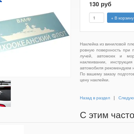
130
руб
+ В корзину
Наклейка из виниловой пл
ровную поверхность при 
лучей, автомоек и мо
наклеивании, инструкци
автомобиля рекомендуем н
По вашему заказу подгото
цену наклейки.
Назад в раздел
|
Следу
С этим част