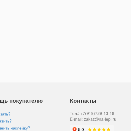
щь покупателю
Контакты
Тел.: +7(919)729-13-18
азать?
E-mail: zakaz@na-lepi.ru
атить?
леить наклейку?