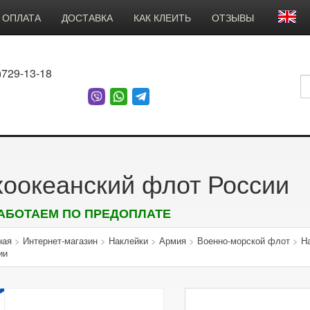
ОПЛАТА
ДОСТАВКА
КАК КЛЕИТЬ
ОТЗЫВЫ
)729-13-18
хоокеанский флот России
АБОТАЕМ ПО ПРЕДОПЛАТЕ
ная
>
Интернет-магазин
>
Наклейки
>
Армия
>
Военно-морской флот
>
Н
ии