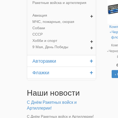
Ракетные войска и артиллерия
+
Авиация
МЧС, пожарные, скорая
Комп
Собаки
«Чер
СССР
фло
+
Хобби и спорт
Комп
+
9 Мая, День Победы
«Черно
+
Авторамки
+
Флажки
+ 
Наши новости
С Днём Ракетных войск и
Артиллерии!
С Днём Ракетных войск и Артиллерии!