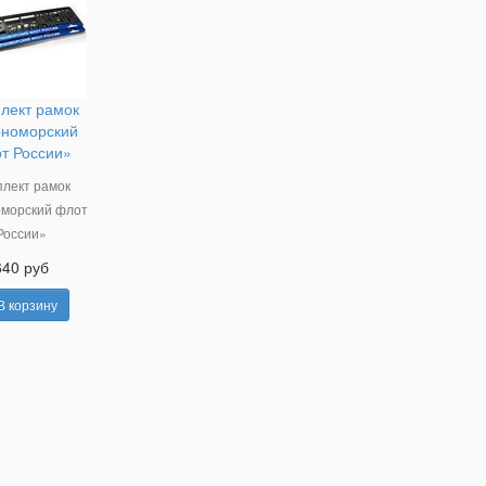
лект рамок
номорский
т России»
лект рамок
морский флот
России»
640 руб
В корзину