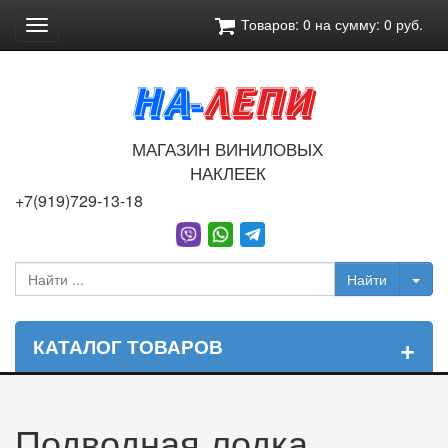
Товаров:
0
на сумму:
0
руб.
Toggle
navigation
МАГАЗИН ВИНИЛОВЫХ
НАКЛЕЕК
+7(919)729-13-18
+
КАТАЛОГ ТОВАРОВ
Подводная лодка